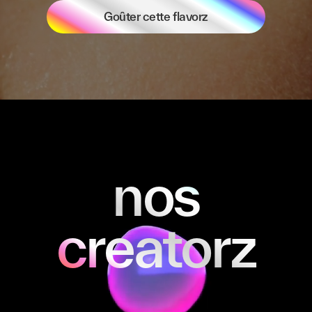
Goûter cette flavorz
nos
creatorz