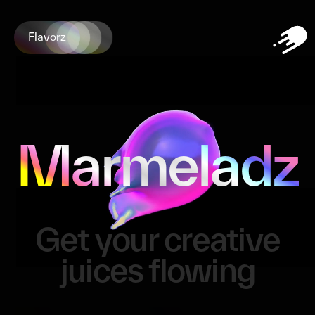
Flavorz
Marmeladz
Get your creative
juices flowing