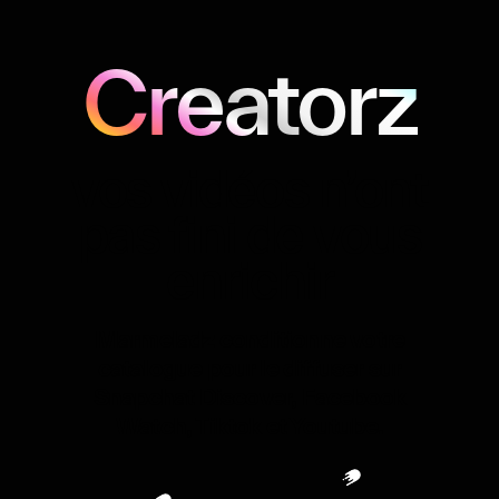
Creatorz
vos vidéos n’ont
pas fini de vous
enrichir
Marmeladz conditionne votre
catalogue pour le diffuser sur
Snapchat Discover, Facebook
Watch, Tiktok et Youtube.