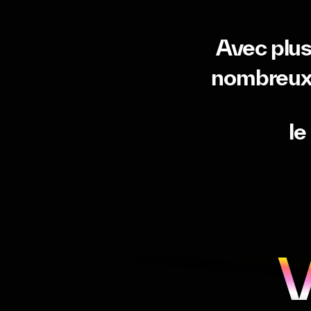
Avec
plu
nombreu
le
V