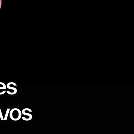
es
vos