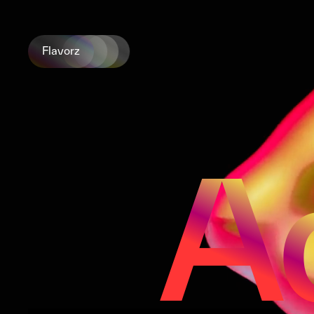
Flavorz
A