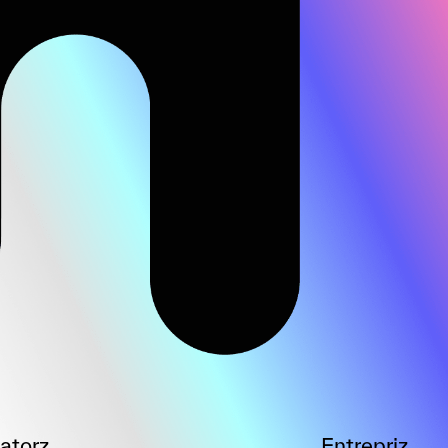
atorz
Entrepriz