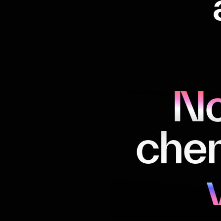
No
chem