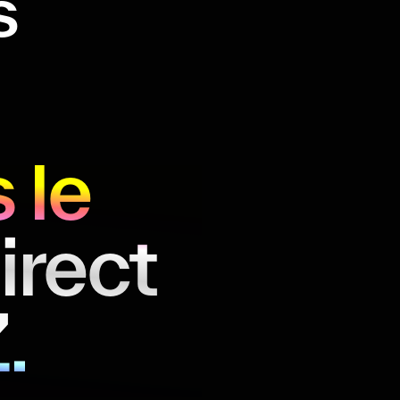
s
 le
irect
.