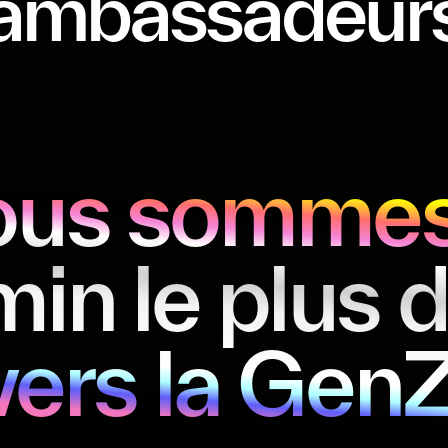
ambassadeur
us sommes
in le plus d
vers la GenZ