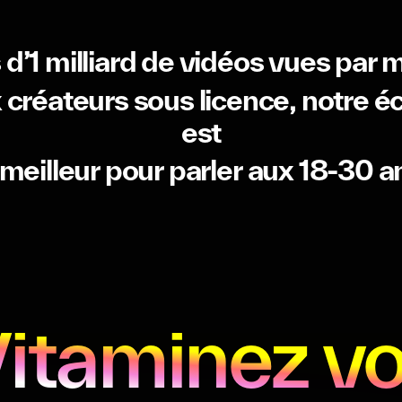
s
d’1
milliard
de
vidéos
vues
par
m
x
créateurs
sous
licence,
notre
é
est
meilleur
pour
parler
aux
18-30
a
itaminez v