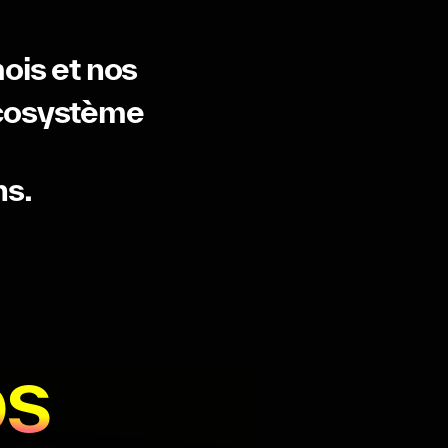
ois
et
nos
cosystème
ns.
os